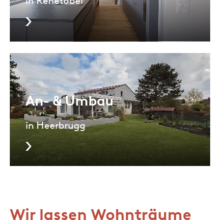
in Rehetobel
An- & Umbau
in Heerbrugg
Wir lassen Wohnträume