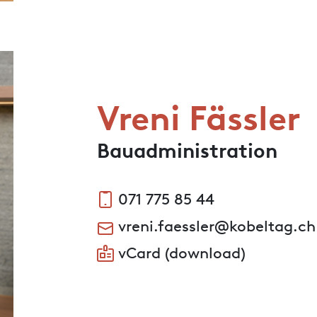
Vreni Fässler
Bauadministration
071 775 85 44
vreni.faessler@kobeltag.ch
vCard (download)