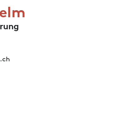
helm
erung
.ch