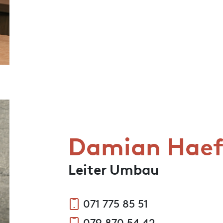
Damian Haef
Leiter Umbau
071 775 85 51
079 870 54 42