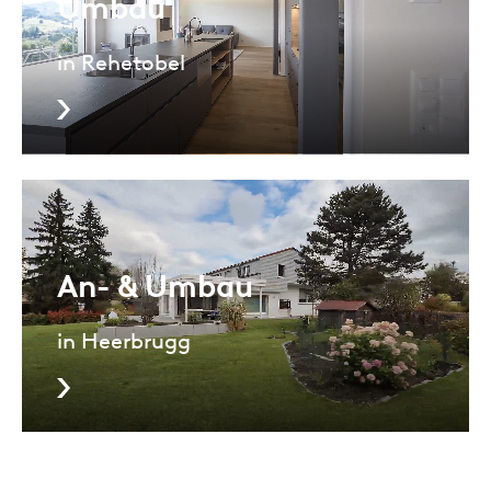
Umbau
in Rehetobel
An- & Umbau
in Heerbrugg